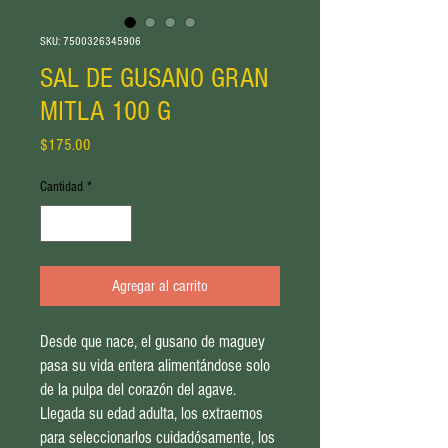
SKU: 7500326345906
SAL DE GUSANO GRAN
MITLA 100 G
Precio
$175.00
Cantidad
*
Agregar al carrito
Desde que nace, el gusano de maguey
pasa su vida entera alimentándose solo
de la pulpa del corazón del agave.
Llegada su edad adulta, los extraemos
para seleccionarlos cuidadósamente, los