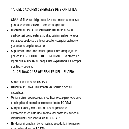
11.- OBLIGACIONES GENERALES DE GRAN MITLA
GRAN MITLA se obliga a realizar sus mejores esfuerzos
para ofrecer al USUARIO, de forma general:
Mantener al USUARIO informado del estatus de su
pedido, así como estar a su disposición en los horarios
señalados a efecto de llevar a cabo cualquier aclaración
y atender cualquier reclamo;
Supervisar directamente las operaciones desplegadas
por los PROVEEDORES INTERMEDIARIOS a efecto de
lograr que el USUARIO tenga una experiencia de compra
positiva y segura.
12.- OBLIGACIONES GENERALES DEL USUARIO
Son obligaciones del USUARIO:
Utilizar el PORTAL únicamente de acuerdo con su
naturaleza;
Omitir dañar, sobrecargar, modificar o cualquier otro acto
que impida el normal funcionamiento del PORTAL;
Cumplir todas y cada una de las disposiciones
establecidas en este documento, así como los avisos e
instrucciones publicadas en el PORTAL;
No dañar ni emplear de forma inadecuada la información
proporcionada en el PORTAL;