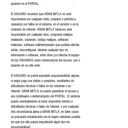
generen en el PORTAL.
El USUARIO reconoce que GRAN MITLA no será
responsable por cualquier daño, perjuicio o pérdida a
causados por fallos en el sistema, en el servidor o en la
conexión de Internet. GRAN MITLA tampoco será
responsable por cualquier virus, programa maligno
(malware), badware, código maligno, software
malicioso, software malintencionado que pudiera afectar,
dañar, desconfigurar, eliminar cualquier tipo de
información o software, entre otros y/o infectar el equipo
de los USUARIOS como consecuencia del acceso, uso o
examen de su sitio web.
El USUARIO no podrá imputarle responsabilidad alguna
ni exigir pago por daños y perjuicios, resultantes de
dificultades técnicas o fallos en los sistemas o en
Internet. GRAN MITLA no puede garantizar el acceso y
uso continuado o ininterrumpido del PORTAL. El sistema
puede eventualmente no estar disponible debido a
dificultades técnicas o fallos de Internet, o por cualquier
otra circunstancia ajena a GRAN MITLA; en tales casos
se procurará restablecerlo con la mayor celeridad posible
sin que por ello pueda imputársele algún tipo de
responsabilidad.