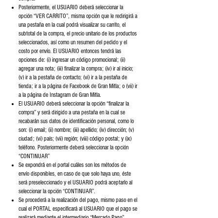
Posteriormente, el USUARIO deberá seleccionar la
opción “VER CARRITO”, misma opción que le redirigirá a
una pestaña en la cual podrá visualizar su carrito, el
subtotal de la compra, el precio unitario de los productos
seleccionados, así como un resumen del pedido y el
costo por envío. El USUARIO entonces tendrá las
opciones de: (i) ingresar un código promocional; (ii)
agregar una nota; (iii) finalizar la compra; (iv) ir al inicio;
(v) ir a la pestaña de contacto; (vi) ir a la pestaña de
tienda; ir a la página de Facebook de Gran Mitla; o (vii) ir
a la página de Instagram de Gran Mitla.
El USUARIO deberá seleccionar la opción “finalizar la
compra” y será dirigido a una pestaña en la cual se
recabarán sus datos de identificación personal, como lo
son: (i) email; (ii) nombre; (iii) apellido; (iv) dirección; (v)
ciudad; (vi) país; (vii) región; (viii) código postal; y (ix)
teléfono. Posteriormente deberá seleccionar la opción
“CONTINUAR”
Se expondrá en el portal cuáles son los métodos de
envío disponibles, en caso de que solo haya uno, éste
será preseleccionado y el USUARIO podrá aceptarlo al
seleccionar la opción “CONTINUAR”.
Se procederá a la realización del pago, mismo paso en el
cual el PORTAL especificará al USUARIO que el pago se
realizará mediante el intermediario “Mercado Pago”,