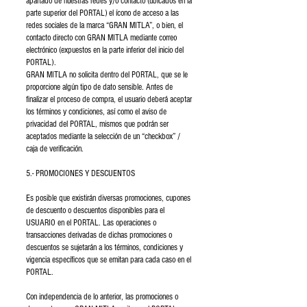
apartado de nuestras redes y/o contacto (ubicados en la
parte superior del PORTAL) el ícono de acceso a las
redes sociales de la marca “GRAN MITLA”, o bien, el
contacto directo con GRAN MITLA mediante correo
electrónico (expuestos en la parte inferior del inicio del
PORTAL).
GRAN MITLA no solicita dentro del PORTAL, que se le
proporcione algún tipo de dato sensible. Antes de
finalizar el proceso de compra, el usuario deberá aceptar
los términos y condiciones, así como el aviso de
privacidad del PORTAL, mismos que podrán ser
aceptados mediante la selección de un “checkbox” /
caja de verificación.
5.- PROMOCIONES Y DESCUENTOS
Es posible que existirán diversas promociones, cupones
de descuento o descuentos disponibles para el
USUARIO en el PORTAL. Las operaciones o
transacciones derivadas de dichas promociones o
descuentos se sujetarán a los términos, condiciones y
vigencia específicos que se emitan para cada caso en el
PORTAL.
Con independencia de lo anterior, las promociones o