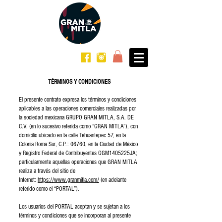
TÉRMINOS Y CONDICIONES
El presente contrato expresa los términos y condiciones
aplicables a las operaciones comerciales realizadas por
la sociedad mexicana GRUPO GRAN MITLA, S.A. DE
C.V. (en lo sucesivo referida como “GRAN MITLA”), con
domicilio ubicado en la calle Tehuantepec 57, en la
Colonia Roma Sur, C.P.: 06760, en la Ciudad de México
y Registro Federal de Contribuyentes GGM1405225JA;
particularmente aquellas operaciones que GRAN MITLA
realiza a través del sitio de
Internet:
https://www.granmitla.com/
(en adelante
referido como el “PORTAL”).
Los usuarios del PORTAL aceptan y se sujetan a los
términos y condiciones que se incorporan al presente