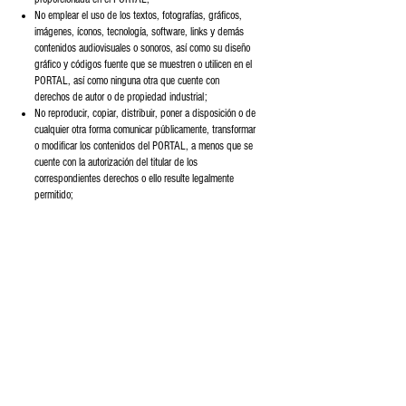
No emplear el uso de los textos, fotografías, gráficos,
imágenes, íconos, tecnología, software, links y demás
contenidos audiovisuales o sonoros, así como su diseño
gráfico y códigos fuente que se muestren o utilicen en el
PORTAL, así como ninguna otra que cuente con
derechos de autor o de propiedad industrial;
No reproducir, copiar, distribuir, poner a disposición o de
cualquier otra forma comunicar públicamente, transformar
o modificar los contenidos del PORTAL, a menos que se
cuente con la autorización del titular de los
correspondientes derechos o ello resulte legalmente
permitido;
A informarse de acuerdo con los términos y condiciones
de cada PROVEEDOR INTERMEDIARIO que colabore
con GRAN MITLA; y
No deberá hacerse pasar por otra persona.
13.- PROPIEDAD INTELECTUAL E INDUSTRIAL
El código fuente, los programas, bases de datos,
archivos y, en general, todas aquellas funcionalidades
que integran al PORTAL están protegidos por derechos
de autor (cuyo titular es GRAN MITLA) así como por
instituciones jurídicas conexas que permiten la protección
acumulada, por lo tanto, GRAN MITLA está plenamente
facultado para solicitar que se sancione a aquellas