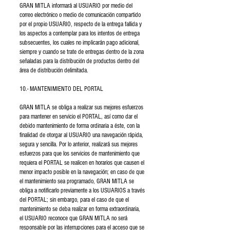
GRAN MITLA informará al USUARIO por medio del
correo electrónico o medio de comunicación compartido
por el propio USUARIO, respecto de la entrega fallida y
los aspectos a contemplar para los intentos de entrega
subsecuentes, los cuales no implicarán pago adicional,
siempre y cuando se trate de entregas dentro de la zona
señaladas para la distribución de productos dentro del
área de distribución delimitada.
10.- MANTENIMIENTO DEL PORTAL
GRAN MITLA se obliga a realizar sus mejores esfuerzos
para mantener en servicio el PORTAL, así como dar el
debido mantenimiento de forma ordinaria a éste, con la
finalidad de otorgar al USUARIO una navegación rápida,
segura y sencilla. Por lo anterior, realizará sus mejores
esfuerzos para que los servicios de mantenimiento que
requiera el PORTAL se realicen en horarios que causen el
menor impacto posible en la navegación; en caso de que
el mantenimiento sea programado, GRAN MITLA se
obliga a notificarlo previamente a los USUARIOS a través
del PORTAL; sin embargo, para el caso de que el
mantenimiento se deba realizar en forma extraordinaria,
el USUARIO reconoce que GRAN MITLA no será
responsable por las interrupciones para el acceso que se