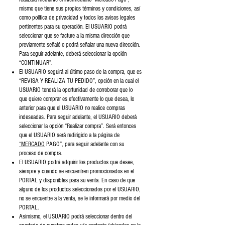
mismo que tiene sus propios términos y condiciones, así
como política de privacidad y todos los avisos legales
pertinentes para su operación. El USUARIO podrá
seleccionar que se facture a la misma dirección que
previamente señaló o podrá señalar una nueva dirección.
Para seguir adelante, deberá seleccionar la opción
“CONTINUAR”.
El USUARIO seguirá al último paso de la compra, que es
“REVISA Y REALIZA TU PEDIDO”, opción en la cual el
USUARIO tendrá la oportunidad de corroborar que lo
que quiere comprar es efectivamente lo que desea, lo
anterior para que el USUARIO no realice compras
indeseadas. Para seguir adelante, el USUARIO deberá
seleccionar la opción “Realizar compra”. Será entonces
que el USUARIO será redirigido a la página de
“MERCADO
PAGO”, para seguir adelante con su
proceso de compra.
El USUARIO podrá adquirir los productos que desee,
siempre y cuando se encuentren promocionados en el
PORTAL y disponibles para su venta. En caso de que
alguno de los productos seleccionados por el USUARIO,
no se encuentre a la venta, se le informará por medio del
PORTAL.
Asimismo, el USUARIO podrá seleccionar dentro del