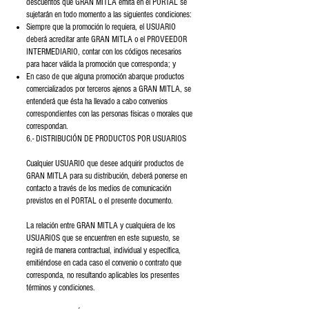
descuentos que GRAN MITLA emita en el PORTAL se
sujetarán en todo momento a las siguientes condiciones:
Siempre que la promoción lo requiera, el USUARIO
deberá acreditar ante GRAN MITLA o el PROVEEDOR
INTERMEDIARIO, contar con los códigos necesarios
para hacer válida la promoción que corresponda; y
En caso de que alguna promoción abarque productos
comercializados por terceros ajenos a GRAN MITLA, se
entenderá que ésta ha llevado a cabo convenios
correspondientes con las personas físicas o morales que
correspondan.
6.- DISTRIBUCIÓN DE PRODUCTOS POR USUARIOS
Cualquier USUARIO que desee adquirir productos de
GRAN MITLA para su distribución, deberá ponerse en
contacto a través de los medios de comunicación
previstos en el PORTAL o el presente documento.
La relación entre GRAN MITLA y cualquiera de los
USUARIOS que se encuentren en este supuesto, se
regirá de manera contractual, individual y específica,
emitiéndose en cada caso el convenio o contrato que
corresponda, no resultando aplicables los presentes
términos y condiciones.